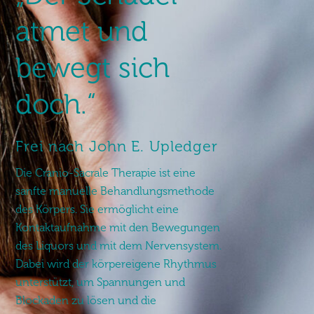
atmet und
bewegt sich
doch.“
Frei nach John E. Upledger
Die
Cranio-Sacrale Therapie
ist eine
sanfte manuelle Behandlungsmethode
des Körpers. Sie ermöglicht eine
Kontaktaufnahme mit den Bewegungen
des Liquors und mit dem Nervensystem.
Dabei wird der körpereigene Rhythmus
unterstützt, um Spannungen und
Blockaden zu lösen und die