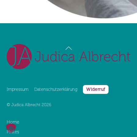
Back
To
Top
Impressum
Datenschutz­erklärung
Widerruf
©
Judica Albrecht
2026
Home
Pilates