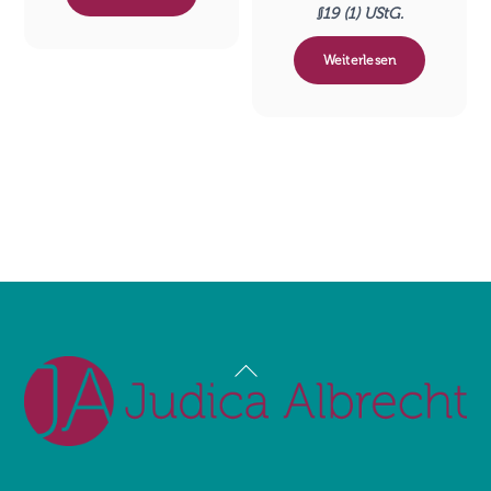
§19 (1) UStG.
Weiterlesen
Back
To
Top