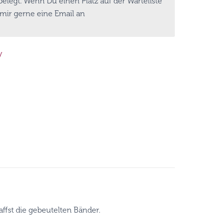
 belegt. Wenn Du einen Platz auf der Warteliste
mir gerne eine Email an
y
ffst die gebeutelten Bänder.