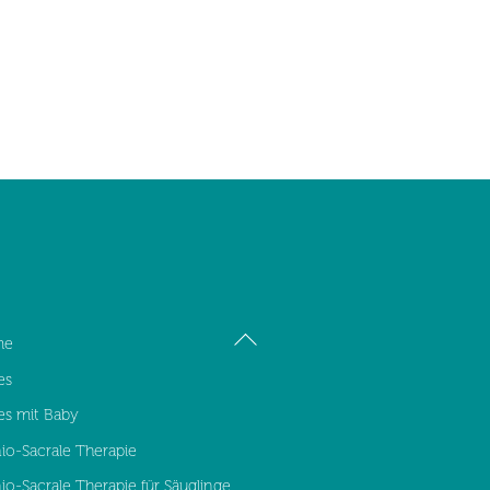
Back
me
To
es
Top
tes mit Baby
io-Sacrale Therapie
io-Sacrale Therapie für Säuglinge