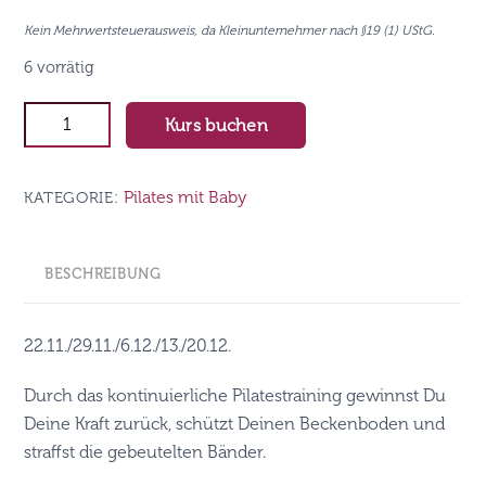
Kein Mehrwertsteuerausweis, da Kleinunternehmer nach §19 (1) UStG.
6 vorrätig
Pilates
Kurs buchen
mit
Baby
Pilates mit Baby
KATEGORIE:
-
Freitags
9:30-
BESCHREIBUNG
10:30h
(09.08.-
06.09.)
22.11./29.11./6.12./13./20.12.
Menge
Durch das kontinuierliche Pilatestraining gewinnst Du
Deine Kraft zurück, schützt Deinen Beckenboden und
straffst die gebeutelten Bänder.