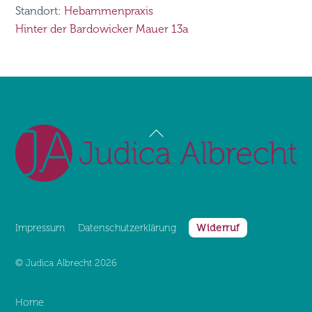
Standort:
Hebammenpraxis
Hinter der Bardowicker Mauer 13a
Back
To
Top
Impressum
Datenschutz­erklärung
Widerruf
©
Judica Albrecht
2026
Home